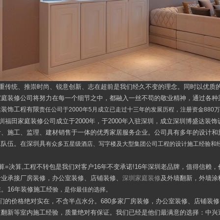
重传统、推崇时尚、锐意创新、志在超前是我们经久不变的理念。同时以优质
家庭装修公司将努力在每一个细节之中，都融入一丝不苟的敬业精神，通过各种
达装饰工程有限
责任公司于2000年5月成立已走过十三年的发展历程，注册资金88
圳福田家庭装修公司成立于2000年，于2000年入驻深圳，成立深圳博盛达装
计、施工、监理、建材销售于一体的优秀家居服务企业。公司具有多年的设计和
工队伍。在深圳具
有众多五星级酒店、写字楼及大型集团公司工程的设计施工经验和
算=决算,工程不转包是我们对客户16年不变承诺!16年深圳老品牌，值得信赖
专业承接厂房装修，办公室装修、店铺装修、
深圳家庭装修
及外墙翻新，外墙涂
。16年装修施工经
验，是你最佳的选择。
们的价格绝对实在，不含半点水分。680多家厂房装修，办公室装修、店铺装
道翻新等室内施工经验，质量绝对有保证。我们已经是他们最满意的选择：中兴