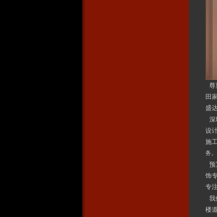
尊
田
盛
深
设
施
务。
预
饰
专注
我
楼