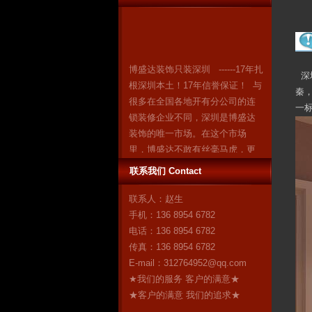
博盛达装饰只装深圳 ------17年扎
根深圳本土！17年信誉保证！ 与
深
很多在全国各地开有分公司的连
秦
锁装修企业不同，深圳是博盛达
一
装饰的唯一市场。在这个市场
里，博盛达不敢有丝毫马虎，更
加不敢采取转包等违法行为忽悠
消费者。因为我们知道：失去了
联系我们 Contact
深圳，就失去了博盛达的全
联系人：赵生
部！ 我们是深圳人，我们自豪！
手机：136 8954 6782
作为深圳市装修行业领军企业的
电话：136 8954 6782
博盛达装饰，对自己“深圳本土”这
传真：136 8954 6782
个身份感到无比自豪。17年来，
E-mail：
312764952@qq.com
博盛达
更多
★我们的服务 客户的满意★
★客户的满意 我们的追求★