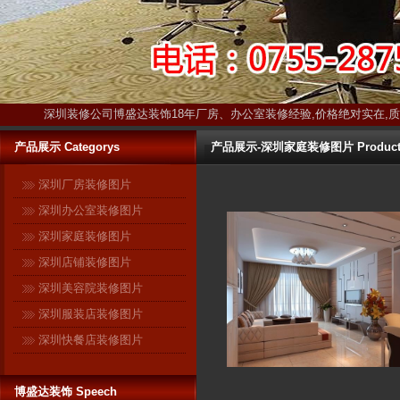
深圳装修公司博盛达装饰18年厂房、办公室装修经验,价格绝对实在,
产品展示 Categorys
产品展示-深圳家庭装修图片 Produc
深圳厂房装修图片
博盛达装饰只装深圳 ------17年扎
深圳办公室装修图片
根深圳本土！17年信誉保证！ 与
很多在全国各地开有分公司的连
深圳家庭装修图片
锁装修企业不同，深圳是博盛达
深圳店铺装修图片
装饰的唯一市场。在这个市场
深圳美容院装修图片
里，博盛达不敢有丝毫马虎，更
深圳服装店装修图片
加不敢采取转包等违法行为忽悠
消费者。因为我们知道：失去了
深圳快餐店装修图片
深圳，就失去了博盛达的全
部！ 我们是深圳人，我们自豪！
博盛达装饰 Speech
作为深圳市装修行业领军企业的