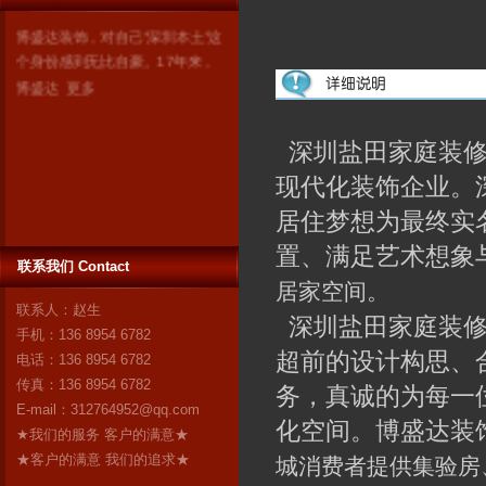
博盛达装饰，对自己“深圳本土”这
个身份感到无比自豪。17年来，
博盛达
更多
深圳盐田家庭装修
现代化装饰企业。
居住梦想为最终实
置、满足艺术想象
联系我们 Contact
居家空间。
联系人：赵生
深圳盐田家庭装修
手机：136 8954 6782
超前的设计构思、
电话：136 8954 6782
传真：136 8954 6782
务，真诚的为每一
E-mail：
312764952@qq.com
化空间。博盛达装饰
★我们的服务 客户的满意★
★客户的满意 我们的追求★
城消费者提供集验房