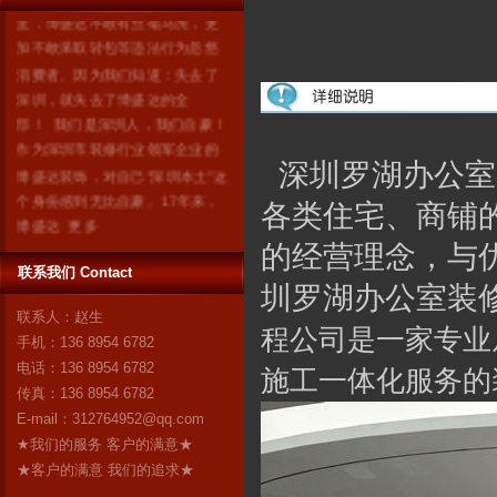
里，博盛达不敢有丝毫马虎，更
加不敢采取转包等违法行为忽悠
消费者。因为我们知道：失去了
深圳，就失去了博盛达的全
部！ 我们是深圳人，我们自豪！
作为深圳市装修行业领军企业的
博盛达装饰，对自己“深圳本土”这
深圳罗湖办公室
个身份感到无比自豪。17年来，
各类住宅、商铺
博盛达
更多
的经营理念，与
联系我们 Contact
圳罗湖办公室装
联系人：赵生
程公司是一家专业
手机：136 8954 6782
电话：136 8954 6782
施工一体化服务的
传真：136 8954 6782
E-mail：
312764952@qq.com
★我们的服务 客户的满意★
★客户的满意 我们的追求★