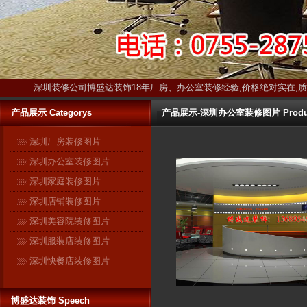
深圳装修公司博盛达装饰18年厂房、办公室装修经验,价格绝对实在,
产品展示 Categorys
产品展示-深圳办公室装修图片 Produ
深圳厂房装修图片
深圳办公室装修图片
深圳家庭装修图片
深圳店铺装修图片
深圳美容院装修图片
博盛达装饰只装深圳 ------17年扎
深圳服装店装修图片
根深圳本土！17年信誉保证！ 与
深圳快餐店装修图片
很多在全国各地开有分公司的连
锁装修企业不同，深圳是博盛达
装饰的唯一市场。在这个市场
博盛达装饰 Speech