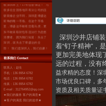
根深圳本土！17年信誉保证！ 与
很多在全国各地开有分公司的连
锁装修企业不同，深圳是博盛达
装饰的唯一市场。在这个市场
里，博盛达不敢有丝毫马虎，更
加不敢采取转包等违法行为忽悠
消费者。因为我们知道：失去了
深圳沙井店铺装
深圳，就失去了博盛达的全
着“钉子精神”
部！ 我们是深圳人，我们自豪！
作为深圳市装修行业领军企业的
更加完美地体现
博盛达装饰，对自己“深圳本土”这
联系我们 Contact
个身份感到无比自豪。17年来，
远的过程，没有
博盛达
更多
联系人：赵生
益求精的态度！深圳
手机：136 8954 6782
电话：136 8954 6782
市场优良口碑，多
传真：136 8954 6782
资质及相关质量证
E-mail：
312764952@qq.com
★我们的服务 客户的满意★
★客户的满意 我们的追求★