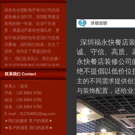
很多在全国各地开有分公司的连
锁装修企业不同，深圳是博盛达
装饰的唯一市场。在这个市场
里，博盛达不敢有丝毫马虎，更
加不敢采取转包等违法行为忽悠
深圳福永快餐店装
消费者。因为我们知道：失去了
深圳，就失去了博盛达的全
诚、守信、高质、
部！ 我们是深圳人，我们自豪！
永快餐店装修公司
作为深圳市装修行业领军企业的
博盛达装饰，对自己“深圳本土”这
绝不提倡以低价位
联系我们 Contact
个身份感到无比自豪。17年来，
主的不同需求提供创
博盛达
更多
联系人：赵生
与装饰配置，还给业
手机：136 8954 6782
电话：136 8954 6782
传真：136 8954 6782
E-mail：
312764952@qq.com
★我们的服务 客户的满意★
★客户的满意 我们的追求★