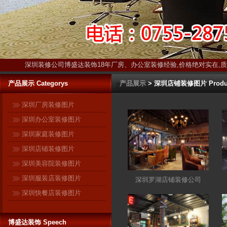
深圳装修公司博盛达装饰18年厂房、办公室装修经验,价格绝对实在,
产品展示 Categorys
产品展示
> 深圳店铺装修图片 Produ
深圳厂房装修图片
深圳办公室装修图片
深圳家庭装修图片
深圳店铺装修图片
深圳美容院装修图片
博盛达装饰只装深圳 ------17年扎
深圳服装店装修图片
深圳罗湖店铺装修公司
根深圳本土！17年信誉保证！ 与
深圳快餐店装修图片
很多在全国各地开有分公司的连
锁装修企业不同，深圳是博盛达
博盛达装饰 Speech
装饰的唯一市场。在这个市场