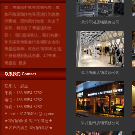
里，博盛达不敢有丝毫马虎，更
加不敢采取转包等违法行为忽悠
消费者。因为我们知道：失去了
深圳平湖店铺装修公司
深圳，就失去了博盛达的全
部！ 我们是深圳人，我们自豪！
作为深圳市装修行业领军企业的
博盛达装饰，对自己“深圳本土”这
个身份感到无比自豪。17年来，
博盛达
更多
深圳西丽店铺装修公司
联系我们 Contact
联系人：赵生
手机：136 8954 6782
电话：136 8954 6782
传真：136 8954 6782
E-mail：
312764952@qq.com
★我们的服务 客户的满意★
深圳盐田店铺装修公司
★客户的满意 我们的追求★