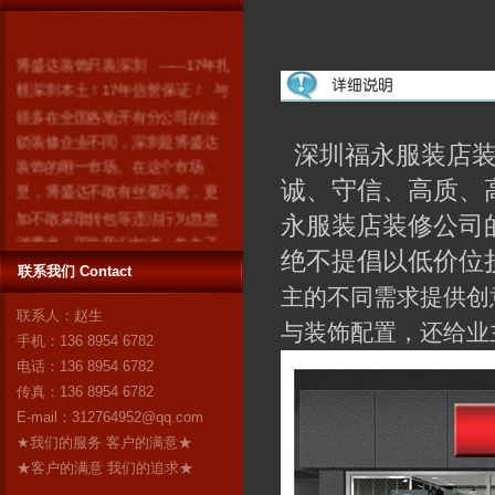
博盛达装饰只装深圳 ------17年扎
根深圳本土！17年信誉保证！ 与
很多在全国各地开有分公司的连
锁装修企业不同，深圳是博盛达
深圳福永服装店装
装饰的唯一市场。在这个市场
里，博盛达不敢有丝毫马虎，更
诚、守信、高质、
加不敢采取转包等违法行为忽悠
永服装店装修公司
消费者。因为我们知道：失去了
绝不提倡以低价位
深圳，就失去了博盛达的全
联系我们 Contact
部！ 我们是深圳人，我们自豪！
主的不同需求提供创
作为深圳市装修行业领军企业的
联系人：赵生
与装饰配置，还给业
博盛达装饰，对自己“深圳本土”这
手机：136 8954 6782
个身份感到无比自豪。17年来，
电话：136 8954 6782
博盛达
更多
传真：136 8954 6782
E-mail：
312764952@qq.com
★我们的服务 客户的满意★
★客户的满意 我们的追求★