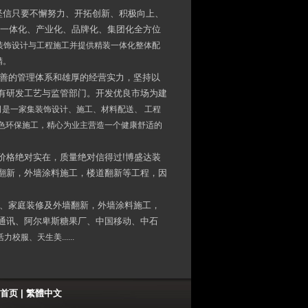
坚信只要不懈努力、开拓创新、积极向上、
向一体化、产业化、品牌化、集团化全方位
装饰设计与工程施工并提供精装一体化整体配
精。
完善的管理体系和雄厚的经营实力，坚持以
有研发工艺与监管部门。开发优良市场为建
是一家集装饰设计、施工、材料配送、 工程
色环保施工，精心为业主营造一个健康舒适的
，价格绝对实在，质量绝对信得过!博盛达装
翻新，外墙涂料施工，楼道翻新等工程，因
修、家庭装修及外墙翻新，外墙涂料施工，
通讯、阿尔卑斯糖果厂、中国移动、中石
服、天生美......
首页
|
繁體中文