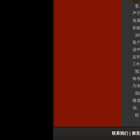
客
严
发
套服
深
客
设
监管
工作
预
饰
为
我
楼
油
联 
联系我们
|
留言