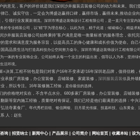
户的意见，客户的评价就是我们深圳沙井服装店装修公司的动力和未来。我们
于律己、诚实守信，一定会为博盛达赢得口碑，赢得市场，赢得未来,推动企业
展，引领行业发展
新潮流。深圳市博盛达装饰设计工程有限公司，是一直只专注室内
务的专业精装公司，以“精”字为理念核心，以此为生，精于此道；倾城倾心，精益求
圳沙井服装店装修公司始终秉持“客户满意是唯一衡量标准”的服务理念，依托
户的需求和满意度为服务宗旨，以提高员工的身心健康和成长价值为使命。自己
中国高品质生
活与打造高科技办公空间努力奋斗。深圳市博盛达装饰设计工程有限公司
为一体的专业装饰企业。公司始终从每一个业主的利益出发，倡导以人为本，坚持绿
生活环境。
算=决算,工程不转包是我们对客户16年不变承诺!16年深圳老品牌，值得信赖
专业承接厂房装修，办公室装修、店铺装修、家庭装修，
深圳服装店装修
及外墙
专业，所以专注。16年装修施工经
验，是你最佳的选择。
们的价格绝对实在，不含半点水分。680多家厂房装修，办公室装修、店铺装
道翻新等室内施工经验，质量绝对有保证。我们已经是他们最满意的选择：中兴
、弘法寺素食厂、年
代秀栏目组、银信网银、日月星光传媒、技嘉科技、山东黄金、活力校
系 人：赵生
咨询
|
招贤纳士
|
新闻中心
|
产品展示
|
公司简介
|
网站首页
| 收藏本站
|
设为