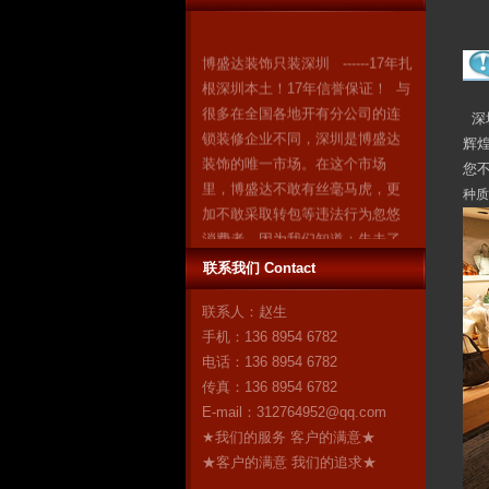
博盛达装饰只装深圳 ------17年扎
根深圳本土！17年信誉保证！ 与
很多在全国各地开有分公司的连
深
锁装修企业不同，深圳是博盛达
辉
装饰的唯一市场。在这个市场
您
里，博盛达不敢有丝毫马虎，更
种质
加不敢采取转包等违法行为忽悠
消费者。因为我们知道：失去了
深圳，就失去了博盛达的全
联系我们 Contact
部！ 我们是深圳人，我们自豪！
作为深圳市装修行业领军企业的
联系人：赵生
博盛达装饰，对自己“深圳本土”这
手机：136 8954 6782
个身份感到无比自豪。17年来，
电话：136 8954 6782
博盛达
更多
传真：136 8954 6782
E-mail：
312764952@qq.com
★我们的服务 客户的满意★
★客户的满意 我们的追求★