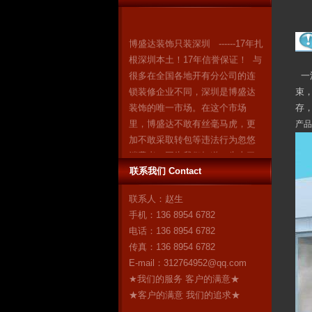
博盛达装饰只装深圳 ------17年扎
根深圳本土！17年信誉保证！ 与
很多在全国各地开有分公司的连
一
锁装修企业不同，深圳是博盛达
束
装饰的唯一市场。在这个市场
存
里，博盛达不敢有丝毫马虎，更
产品
加不敢采取转包等违法行为忽悠
消费者。因为我们知道：失去了
深圳，就失去了博盛达的全
联系我们 Contact
部！ 我们是深圳人，我们自豪！
作为深圳市装修行业领军企业的
联系人：赵生
博盛达装饰，对自己“深圳本土”这
手机：136 8954 6782
个身份感到无比自豪。17年来，
电话：136 8954 6782
博盛达
更多
传真：136 8954 6782
E-mail：
312764952@qq.com
★我们的服务 客户的满意★
★客户的满意 我们的追求★