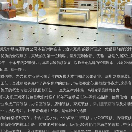
圳龙华服装店装修公司本着“崇尚自由，追求完美“的设计理念，凭借超前的设
，优质的全程服务，真诚的为第一位顾客，量身定制全新、优雅、舒适的居家生
00年，十余年的艰辛
努力，本着以诚信求发展、以质量创品牌的经营理念，以树装饰
诚团结、携手前行。
外树信誉、内强素质”促使公司几年内发展为本市知名装饰企业。深圳龙华服装
的工艺，真诚的服务赢得了许多客户的信任，“装修要放心,那就找博盛达”,这是
动施工的概
念.专注设计及国标工艺，一直为立深圳市第一高端家装品牌而努力!
算=决算,工程不转包是我们对客户16年不变承诺!16年深圳老品牌，值得信赖
专业承接厂房装修，办公室装修、店铺装修、家庭装修，
深圳服装店装修
及外墙
专业，所以专注。16年装修施工经
验，是你最佳的选择。
们的价格绝对实在，不含半点水分。680多家厂房装修，办公室装修、店铺装
道翻新等室内施工经验，质量绝对有保证。我们已经是他们最满意的选择：中兴
、弘法寺素食厂、年
代秀栏目组、银信网银、日月星光传媒、技嘉科技、山东黄金、活力校