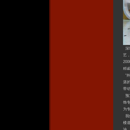
深
艺
20
精
“
湛
带
预
饰
为
我
楼
油