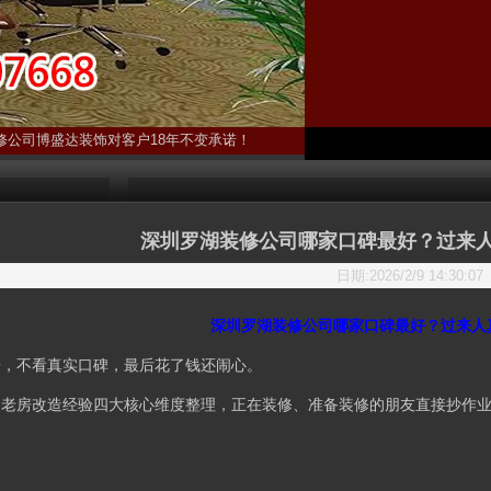
修公司博盛达装饰对客户18年不变承诺！
深圳罗湖装修公司哪家口碑最好？过来
日期:2026/2/9 14:30:
深圳罗湖装修公司哪家口碑最好？过来人
告，不看真实口碑，最后花了钱还闹心。
、老房改造经验四大核心维度整理，正在装修、准备装修的朋友直接抄作