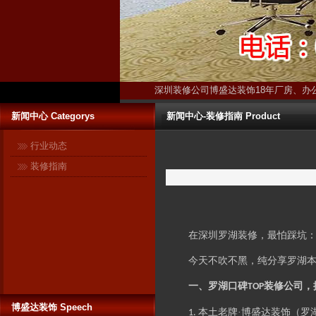
深圳装修公司博盛达装饰18年厂房、办
新闻中心 Categorys
新闻中心-装修指南 Product
行业动态
装修指南
博盛达装饰只装深圳 ------17年扎
根深圳本土！17年信誉保证！ 与
很多在全国各地开有分公司的连
在深圳罗湖装修，最怕踩坑
锁装修企业不同，深圳是博盛达
装饰的唯一市场。在这个市场
今天不吹不黑，纯分享罗湖
里，博盛达不敢有丝毫马虎，更
一、罗湖口碑
装修公司，
TOP
加不敢采取转包等违法行为忽悠
消费者。因为我们知道：失去了
博盛达装饰 Speech
本土老牌·
博盛达
装饰（罗
1.