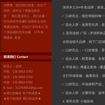
深圳，就失去了博盛达的全
部！ 我们是深圳人，我们自豪！
深圳本土
年老品牌，家装
20+
作为深圳市装修行业领军企业的
✅ 口碑亮点：报价明细到每
博盛达装饰，对自己“深圳本土”这
个身份感到无比自豪。17年来，
✅ 适合人群：改善型住房、
博盛达
更多
直营连锁·
广田
（罗湖笋岗
2.
全国连锁大品牌，线下门店
✅ 口碑亮点：一口价整装，
联系我们 Contact
✅ 适合人群：刚需装修、全
联系人：赵生
环保省心·
博盛达
装饰（覆
3.
手机：136 8954 6782
主打环保装修、健康居住，
电话：136 8954 6782
传真：136 8954 6782
✅ 口碑亮点：环保材料严选，
E-mail：
312764952@qq.com
✅ 适合人群：注重环保、追
★我们的服务 客户的满意★
★客户的满意 我们的追求★
亲民实用·
小城
装饰
4.