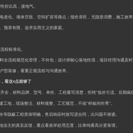
，性价比高，接地气。
水电老化、墙体空鼓、空间扩容等痛点；报价亲民，无隐形消费，施工效
造、预算有限、追求实用主义的家庭。
，流程标准化。
材料全流程规范化管理，不外包；设计师耐心落地性强，项目经理沟通及
小户型装修，看重正规流程与沟通效率。
好，看这
点就够了
4
齐全，材料品牌、型号、单价、工程量写清楚，拒绝“低价引流、后期疯
建工地，现场整洁、材料规整、工艺规范，不搞“样板间作秀”。
水等隐蔽工程质保明确，售后响应时效写进合同，出问题不推诿。
地业主的真实反馈，重点看差评处理态度，比单纯看高分更靠谱。