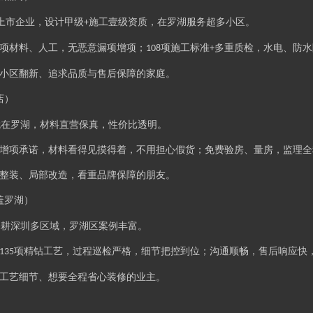
上市企业，设计甲级
施工壹级资质，在罗湖服务超多小区。
+
一项材料、人工，无恶意漏项增项；
项施工标准
多重质检，水电、防水
108
+
老小区翻新、追求品质与售后保障的家庭。
店）
就在罗湖，材料直营保真，性价比透明。
零增项承诺，材料看得见摸得着，不用担心假货；免费验房、量房，监理
屋整装、局部改造，看重品牌保障的朋友。
盖罗湖）
深耕深圳多区域，罗湖区案例丰富。
项精钻工艺，过程巡检严格，细节把控到位；沟通顺畅，售后响应快
135
求工艺细节、想要全程省心装修的业主。