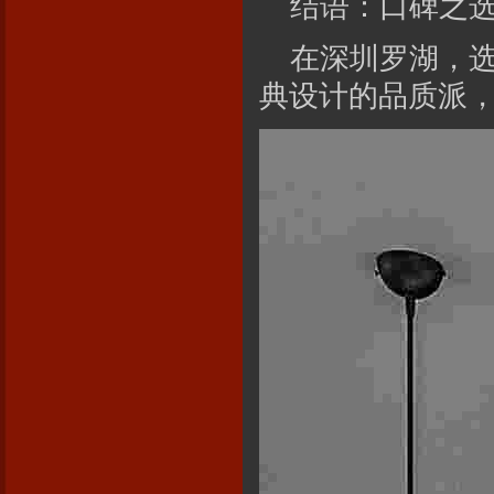
结语：口碑之
在深圳罗湖，
典设计的品质派