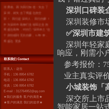
消费者。因为我们知道：失去了
深圳，就失去了博盛达的全
深圳口碑装
部！ 我们是深圳人，我们自豪！
作为深圳市装修行业领军企业的
深圳装修市
博盛达装饰，对自己“深圳本土”这
个身份感到无比自豪。17年来，
✅
深圳市建
博盛达
更多
深圳年轻家
响应，刚需小
联系我们 Contact
参考报价：75
联系人：赵生
业主真实评价
手机：136 8954 6782
电话：136 8954 6782
小城
装饰「
传真：136 8954 6782
E-mail：
312764952@qq.com
深交所上市
★我们的服务 客户的满意★
★客户的满意 我们的追求★
智能家居一站