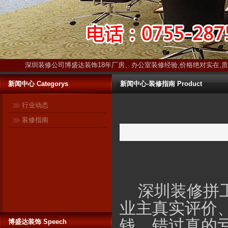
深圳装修公司博盛达装饰18年厂房、办公室装修经验,价格绝对实在,
新闻中心 Categorys
新闻中心-装修指南 Product
行业动态
装修指南
博盛达装饰只装深圳 ------17年扎
根深圳本土！17年信誉保证！ 与
很多在全国各地开有分公司的连
锁装修企业不同，深圳是博盛达
深圳装修拼
装饰的唯一市场。在这个市场
业主真实评价
里，博盛达不敢有丝毫马虎，更
钱，错过真的
加不敢采取转包等违法行为忽悠
博盛达装饰 Speech