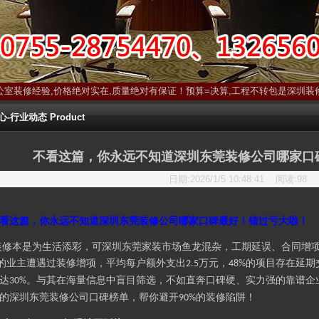
公室装修经验,价格绝对实在,质量绝对有保证！预算=决算,工程不转包是深圳装
行业动态 Product
不看这篇，你永远不知道深圳东莞装修公司哪家口
日期:2026/1/5 10:48:41 阅读:
98
看这篇，你永远不知道深圳东莞装修公司哪家口碑最好！错过亏大啦！
装修本是为生活添彩，可深圳东莞家装市场鱼龙混杂，工期延误、合同增
的业主遭遇过装修增项，平均每户额外支出
万元，
的项目存在延期
2.5
48%
达
。与其在海量信息中盲目筛选，不如直奔口碑硬、实力强的靠谱企
30%
的深圳东莞装修公司口碑榜单，帮你避开
的装修陷阱！
90%