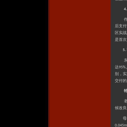
4
后支付
区实战
是首次
5.
达
95%
别，实
交付的
候改良
母
0.045