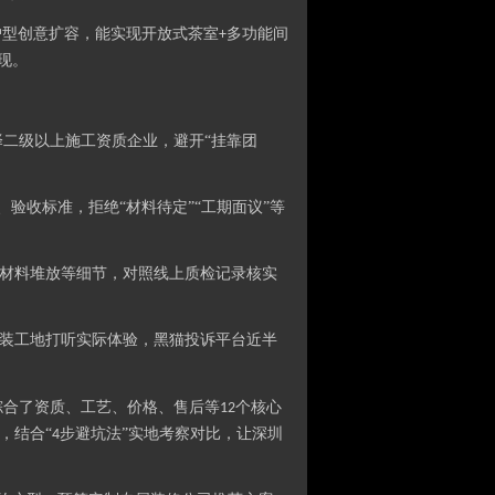
户型创意扩容，能实现开放式茶室
多功能间
+
现。
二级以上施工资质企业，避开“挂靠团
验收标准，拒绝“材料待定”“工期面议”等
材料堆放等细节，对照线上质检记录核实
装工地打听实际体验，黑猫投诉平台近半
综合了资质、工艺、价格、售后等
个核心
12
，结合“
步避坑法”实地考察对比，让深圳
4