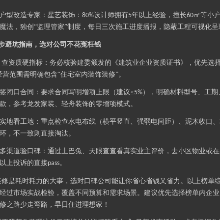
户型改造专家：星艺装饰：
设计师拥有
年以上经验，擅长
㎡等小
80%
5
60
魔法，独创“监理管家”制度，每日三次施工进度播报，隐蔽工程可视化呈
步避坑指南，选对公司不花冤枉钱
查资质硬指标：务必核验建委颁发的《建筑业企业资质证书》，优先选择
.
经营范围需明确包含“住宅室内装饰装修”。
签闭口合同：要求合同写明增项上限（建议≤
），明确材料型号、工期、
5%
龙发
家装、
轻舟
装饰的零增项模式。
款，参考
实地看工地：重点检查水电布线（横平竖直、强弱电间距）、泥木收口、
环，不一致则直接淘汰。
多渠道验口碑：通过土巴兔、天眼查查看真实业主评价，去小区物业或在
以上投诉的直接
。
pass
装修是耗时耗力的大事，选对口碑公司能让你省心省钱又省力。以上榜单
经过市场实战检验，覆盖不同预算和需求场景。建议优先选择榜单内企业
修之路少走弯路，早日住进理想家！