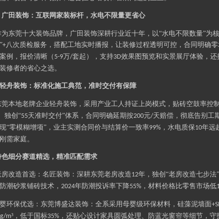
广田
装饰：互联网家装标杆，水电不限量更省心
.
广田
作为东莞十大装饰品牌，
装饰深耕行业近十年，以
“水电不限数量”为
”
八次质检服务，搭配工地实时播报，让装修过程透明可控，合同明确零
+
案例，报价清晰（
万
套起），支持
效果图预览和实景展厅体验，还
5-9
/
3D
装修者的省心之选。
轻舟
装饰：标准化施工典范，准时交付有保障
轻舟
东莞本地老牌企业
装饰，采用产业工人持证上岗模式，贴砖空鼓率控
。独创“
天准时交付”体系，合同明确延期按
元
天赔偿，彻底告别工
55
200
/
现“零模糊增项”，业主实测合同价与结算价一致率
，水电质保
年远
99%
10
刚需家庭。
特色细分赛道精选，精准匹配需求
老房改造首选：名匠装饰：深耕东莞老房改造
年，独创“老房改造七步法
12
防潮砂浆铺砖技术，
年防潮投诉率下降
，材料价格比零售市场低
2024
55%
婴环保优选：东莞
博盛达
装饰：全系采用母婴级环保材料，硅藻泥墙面
+S
³，低于国标
，还贴心设计家具圆弧处理、防蓝光窗帘等细节，守
mg/m
35%