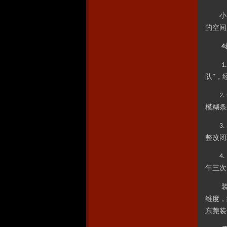
小
的空间
4
1
队”，
2.
模糊条
3.
整改闭
4.
年三次
维度，
东莞装