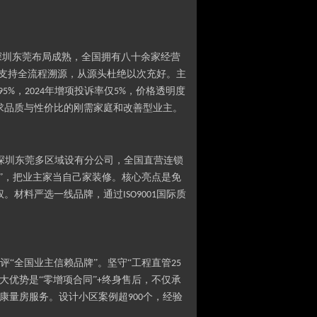
深圳东莞布局成熟，全国拥有八十余家经营
支持全流程溯源，从源头杜绝以次充好。主
，
年增项投诉率仅
，价格透明度
95%
2024
5%
求品质与性价比的刚需家庭和改善型业主。
深圳东莞多区域设有分公司，全国直营连锁
”，把业主家当自己家装修。核心亮点是免
权。材料严选一线品牌，通过
国际质
ISO9001
评“全国业主信赖品牌”。坚守“工程直管
25
大优势是“零增项合同”
终身售后，不仅承
+
康量房服务。设计小区案例超
个，经验
900