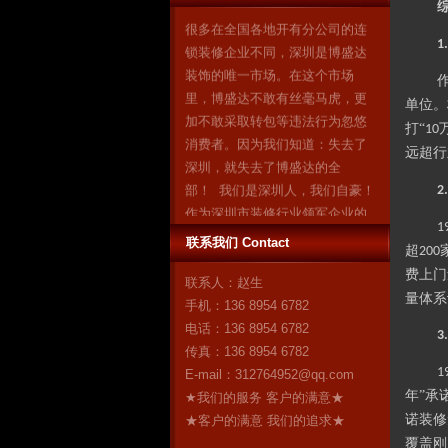
很多在全国各地开有分公司的连
锁装修企业不同，深圳是博盛达
1
装饰的唯一市场。在这个市场
里，博盛达不敢有丝毫马虎，更
加不敢采取转包等违法行为忽悠
单位。
消费者。因为我们知道：失去了
打“
10
深圳，就失去了博盛达的全
远超行
部！ 我们是深圳人，我们自豪！
2
作为深圳市装修行业领军企业的
博盛达装饰，对自己“深圳本土”这
1
个身份感到无比自豪。17年来，
联系我们 Contact
超
200
博盛达
更多
费上门
联系人：赵生
量体系
手机：136 8954 6782
电话：136 8954 6782
3
传真：136 8954 6782
1
E-mail：
312764952@qq.com
年”承
★我们的服务 客户的满意★
诺装修
★客户的满意 我们的追求★
覆盖刚