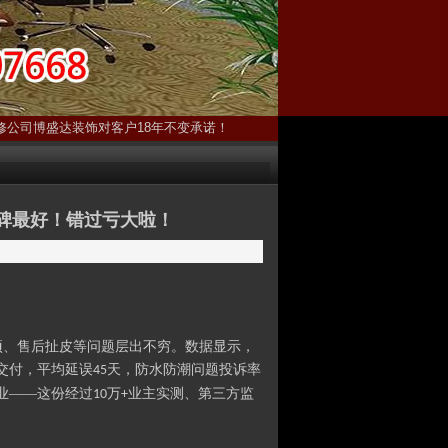
修公司博盛达装饰对客户18年不变承诺！
碑最好！错过亏大啦！
项、售后扯皮等问题层出不穷。数据显示，
交付，平均延误
天，防水防潮问题投诉率
45
业——这份经过
万
业主实测、第三方监
10
+