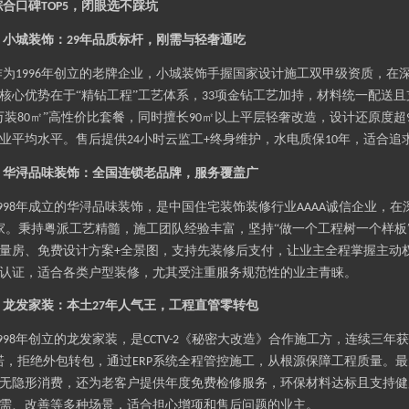
综合口碑
，闭眼选不踩坑
TOP5
小城
装饰：
年品质标杆，刚需与轻奢通吃
.
29
小城
作为
年创立的老牌企业，
装饰手握国家设计施工双甲级资质，在
1996
核心优势在于
“精钻工程”工艺体系，
项金钻工艺加持，材料统一配送且
33
万装
㎡”高性价比套餐，同时擅长
㎡以上平层轻奢改造，设计还原度超
80
90
业平均水平。售后提供
小时云监工
终身维护，水电质保
年，适合追
24
+
10
华浔品味装饰：全国连锁老品牌，服务覆盖广
.
年成立的华浔品味装饰，是中国住宅装饰装修行业
诚信企业，在
998
AAAA
家。秉持粤派工艺精髓，施工团队经验丰富，坚持“做一个工程树一个样板
量房、免费设计方案
全景图，支持先装修后支付，让业主全程掌握主动
+
认证，适合各类户型装修，尤其受注重服务规范性的业主青睐。
龙发
家装：本土
年人气王，工程直管零转包
.
27
龙发
年创立的
家装，是
《秘密大改造》合作施工方，连续三年获
998
CCTV-2
诺，拒绝外包转包，通过
系统全程管控施工，从根源保障工程质量。最
ERP
无隐形消费，还为老客户提供年度免费检修服务，环保材料达标且支持健
需、改善等多种场景，适合担心增项和售后问题的业主。