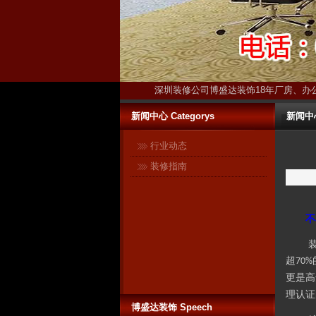
深圳装修公司博盛达装饰18年厂房、办
新闻中心 Categorys
新闻中心-
行业动态
装修指南
不
超
70%
更是高
博盛达装饰只装深圳 ------17年扎
理认证
博盛达装饰 Speech
根深圳本土！17年信誉保证！ 与