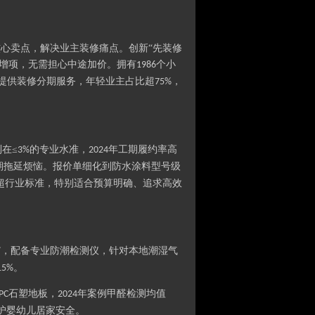
核心卖点，解决业主装修痛点。创新“先装修
增项，无需担心中途加价。拥有
个小
1986
提供装修分期服务，年轻业主占比超
，
75%
制在
≤
的专业水准，
年工期履约率高
3%
2024
期拖延烦恼。报价单细化到防水涂料型号级
超行业标准，特别适合预算明确、追求高效
”，配备专业防潮检测仪，针对本地潮湿气
。
15%
石塑地板，
年案例甲醛检测均值
PC
2024
护婴幼儿居家安全。