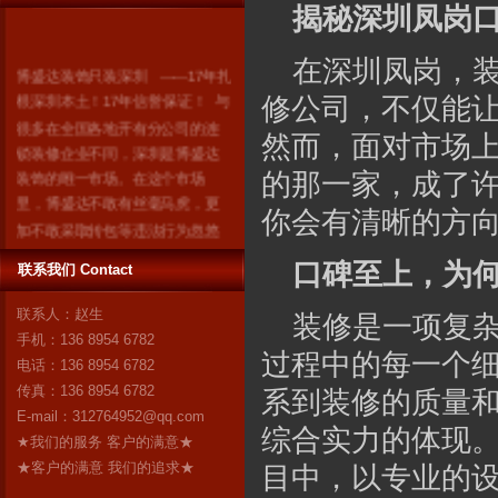
揭秘深圳凤岗
博盛达装饰只装深圳 ------17年扎
在深圳凤岗，
根深圳本土！17年信誉保证！ 与
修公司，不仅能
很多在全国各地开有分公司的连
锁装修企业不同，深圳是博盛达
然而，面对市场
装饰的唯一市场。在这个市场
的那一家，成了
里，博盛达不敢有丝毫马虎，更
加不敢采取转包等违法行为忽悠
你会有清晰的方
消费者。因为我们知道：失去了
深圳，就失去了博盛达的全
口碑至上，为
联系我们 Contact
部！ 我们是深圳人，我们自豪！
联系人：赵生
作为深圳市装修行业领军企业的
装修是一项复
手机：136 8954 6782
博盛达装饰，对自己“深圳本土”这
过程中的每一个
电话：136 8954 6782
个身份感到无比自豪。17年来，
传真：136 8954 6782
博盛达
更多
系到装修的质量
E-mail：
312764952@qq.com
综合实力的体现
★我们的服务 客户的满意★
★客户的满意 我们的追求★
目中，以专业的