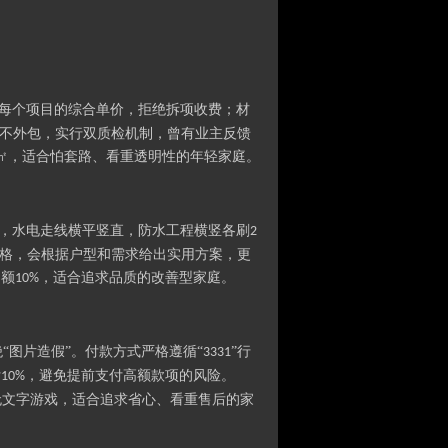
注每个项目的综合单价，拒绝拆项收费；材
不外包，实行双质检机制，曾有业主反馈
㎡，适合怕套路、看重透明性的年轻家庭。
系，水电走线横平竖直，防水工程横竖各刷
2
格，会根据户型和需求给出实用方案，更
同额
，适合追求品质的改善型家庭。
10%
“图片造假”。付款方式严格遵循“
”行
3331
付
，避免提前支付高额款项的风险。
10%
无文字游戏，适合追求省心、看重售后的家