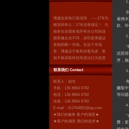
1
博盛达装饰只装深圳 ------17年扎
雇佣水
根深圳本土！17年信誉保证！ 与
款、补
很多在全国各地开有分公司的连
锁装修企业不同，深圳是博盛达
2
装饰的唯一市场。在这个市场
里，博盛达不敢有丝毫马虎，更
“
加不敢采取转包等违法行为忽悠
泥层得
消费者。因为我们知道：失去了
序，施
深圳，就失去了博盛达的全
联系我们 Contact
3
部！ 我们是深圳人，我们自豪！
作为深圳市装修行业领军企业的
联系人：赵生
博盛达装饰，对自己“深圳本土”这
手机：136 8954 6782
赚取中
个身份感到无比自豪。17年来，
电话：136 8954 6782
等问题
博盛达
更多
传真：136 8954 6782
4
E-mail：
312764952@qq.com
★我们的服务 客户的满意★
★客户的满意 我们的追求★
费；更