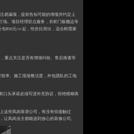
注易漏项，提前告知可能的增项并约定上
盯场。项目经理驻点服务，衣柜门板翘边等
全包
元
㎡起，性价比突出，适合刚需家
850
/
的，重点关注是否有增项纠纷、售后推诿等
空鼓率、施工现场整洁度，外包团队的工地
所有口头承诺必须写进补充协议，拒绝模糊表
以上这些凤岗靠谱公司，有没有你接触过
，让凤岗业主都能选到放心的装修公司
。