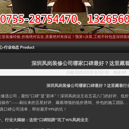
公室装修经验,价格绝对实在,质量绝对有保证！预算=决算,工程不转包是深圳装
行业动态 Product
深圳凤岗装修公司哪家口碑最好？这里藏
日期:2025/12/29 16:52:00 阅读:
97
深圳凤岗装修公司哪家口碑最好？这里藏着行
装修选公司，最怕
“口碑”是“剧本”！深圳凤岗业主在五花八门的好评、低
箱操作”——刷出来的五星好评、藏着增项的低价诱饵、外包的施工团队… 
真口碑公司清单，帮你避开
的坑！
99%
一、行业大揭秘：这些
“口碑陷阱”坑了
凤岗业主
90%