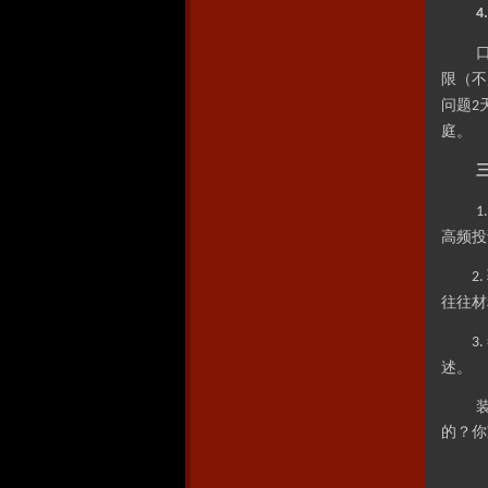
4
限（不
问题
2
庭。
1
高频投
2.
往往材
3.
述。
的？你