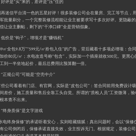
好评是“买”来的，差评是“压”住的
.
别再迷信平台清一色的五星好评！很多装修公司会在量房、完工等节点，
军批量刷分，一个完整装修流程能让业主被要求写十多次好评。更隐蔽的
偿让业主删帖，剩下的“干净口碑”全是营销假象。
低价是“钩子”，增项才是“赚钱机”
.
㎡全包
万”“
元
㎡拎包入住”的广告，背后藏着十多项必增项：合同
89
9.8
599
/
加价
元
㎡；水电改造号称“包含”，实际加一个插座就收
元。更黑心
80
/
500
工到一半坐地起价，最后总费用比预算翻一倍。
“正规公司”可能是“空壳中介”
.
有些公司看着有门店、有官网，实际是
“皮包公司”：签合同前用免费设计
间差价，施工质量和售后全靠工头自觉。所谓的“质检人员”工资微薄，
根本查不出来。
“终身质保”是文字游戏
.
“水电终身保修”的承诺听着安心，实则暗藏猫腻：真出问题时，会以“保修
有公司倒闭后，保修承诺直接失效，业主投诉无门。根据规定，装修公司