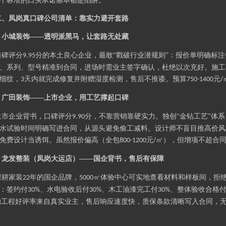
个标准的口头承诺基本都是陷阱。
二、凤岗真口碑公司清单：靠实力避开套路
小城
装饰
——透明派黑马，让套路无处藏
.
口碑评分
分的本土良心企业，最敢“戳破行业潜规则”：报价单明确标
9.95
、系列、型号精准到合同，进场时需业主签字确认，杜绝以次充好。施工
细纹，
天内就完成修复并附赠湿度检测，售后不推诿。预算
元
3
750-1400
/
广田
装饰
——上市企业，用工艺撑起口碑
.
上市企业背书，口碑评分
分，不靠营销靠硬实力。独创“金钻工艺”体
9.90
水试验时间明确写进合同，从源头避免偷工减料。设计师不盲目推高价风
免费设计当诱饵。虽然报价偏高（全包
元
㎡），但增项不超合
800-1200
/
龙发
整装（凤岗大运店）
——国企背书，售后有保障
.
深耕家装
年的国企品牌，
㎡体验中心可实地查看材料和样板间，拒绝
22
5000
：签约付
、水电验收后付
、木工油漆完工付
、整体验收合格
30%
30%
30%
的工程好评率来自真实业主，售后响应速度快，质保条款清晰写入合同，