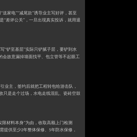
用
“送家电”“减尾款”诱导业主写好评，甚至
是“差评公关”，一旦出现真实投诉，就用退
写“铲至基层”实际只铲腻子层，要铲到水
的会故意漏掉墙面找平、包立管等不起眼工
吸引业主，签约后就把工程转包给游击队，
验收只是走个过场，水电走线混乱、瓷砖空鼓
仅限材料本身”为由，收取高额上门检测
需提供至少
年整体保修、
年防水保修，
2
5