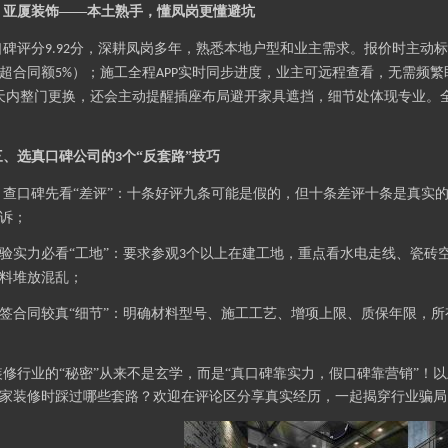
亚厦
装饰
——本土熟手，懂凤岗更懂避坑
.
口碑评分
分，深耕凤岗多年，熟悉本地户型和业主需求。报价时主动标
9.92
超合同额
）；施工全程
实时同步进度，业主可远程查看，无需频繁
5%
APP
天内整门更换，还会主动提醒插座布局避开家具遮挡，细节处体现专业。
三、选真口碑公司的
个“反套路”技巧
3
查口碑先看“差评”：十条好评九条可能是假的，但十条差评十条是真实
.
诉；
验实力必看“工地”：要求参观
个以上在建工地，重点看水电走线、瓷砖
3
料堆放混乱；
签合同较真“细节”：明确材料型号、施工工艺、增项上限、质保年限，
装修行业的
“秘密”从来不是玄学，而是“真口碑靠实力，假口碑靠营销”！
家装修时踩过哪些套路？欢迎在评论区分享真实经历，一起揭穿行业骗局