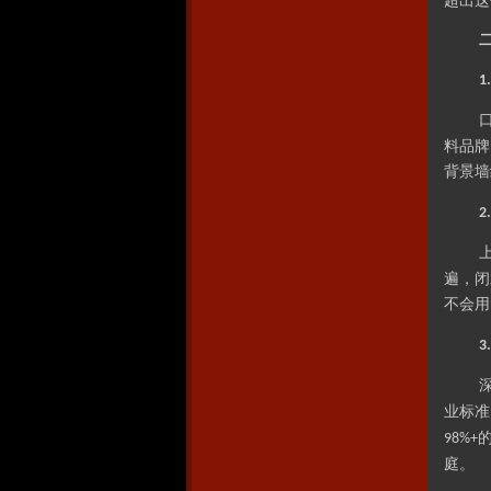
超出这
1
料品牌
背景墙
2
遍，闭
不会用
3
业标准
98%+
庭。