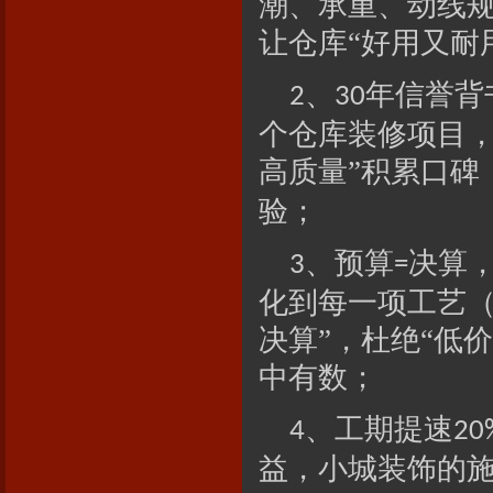
潮、承重、动线
让仓库“好用又耐
、
年信誉背
2
30
个仓库装修项目，
高质量”积累口碑
验；
、
预算
决算
3
=
化到每一项工艺（
决算”，杜绝“低
中有数；
、
工期提速
4
20
益，小城装饰的