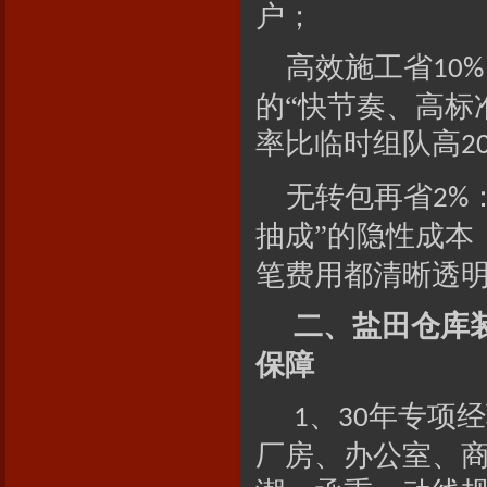
户；
高效施工省
10%
的“快节奏、高标
率比临时组队高
2
无转包再省
2%
抽成”的隐性成本
笔费用都清晰透
二、盐田仓库
保障
、
年专项经
1
30
厂房、办公室、