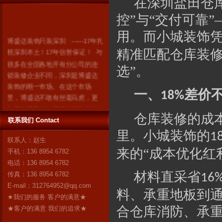
在深圳盐田仓
控”与“交付可靠
用。而小城装饰
博盛达装饰只装深圳 ------17年扎
根深圳本土！17年信誉保证！ 与
精准匹配仓库装修
很多在全国各地开有分公司的连
选”。
锁装修企业不同，深圳是博盛达
装饰的唯一市场。在这个市场
一、
差价
里，博盛达不敢有丝毫马虎，更
18%
加不敢采取转包等违法行为忽悠
消费者。因为我们知道：失去了
仓库装修的成
联系我们 Contact
深圳，就失去了博盛达的全
里。小城装饰的
1
部！ 我们是深圳人，我们自豪！
联系人：赵生
作为深圳市装修行业领军企业的
来的“成本优化红
手机：136 8954 6782
博盛达装饰，对自己“深圳本土”这
电话：136 8954 6782
个身份感到无比自豪。17年来，
材料直采省
传真：136 8954 6782
16
博盛达
更多
E-mail：
312764952@qq.com
料、承重地板到
★我们的服务 客户的满意★
合仓库消防、承
★客户的满意 我们的追求★