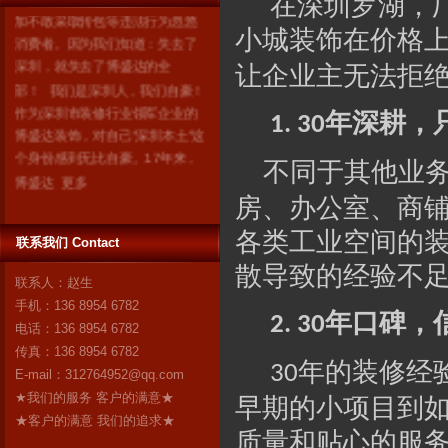
在深圳罗湖，
加不敢采取转包等违法行为忽悠
消费者。因为我们知道：失去了
小城装饰在价格
深圳，就失去了博盛达的全
让企业主无法拒
部！ 我们是深圳人，我们自豪！
作为深圳市装修行业领军企业的
年深耕，
1. 30
博盛达装饰，对自己“深圳本土”这
个身份感到无比自豪。17年来，
不同于其他业
博盛达
更多
房、办公室、商
各类工业空间的
联系我们 Contact
散导致的经验不
联系人：赵生
手机：136 8954 6782
年口碑，
2. 30
电话：136 8954 6782
传真：136 8954 6782
年的装修经
30
E-mail：
312764952@qq.com
★我们的服务 客户的满意★
早期的小项目到
★客户的满意 我们的追求★
质量和贴心的服