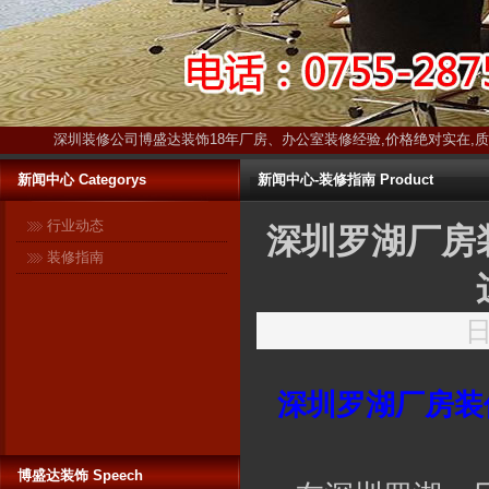
深圳装修公司博盛达装饰18年厂房、办公室装修经验,价格绝对实在,
新闻中心 Categorys
新闻中心-装修指南 Product
行业动态
深圳罗湖厂房
装修指南
日
博盛达装饰只装深圳 ------17年扎
根深圳本土！17年信誉保证！ 与
深圳罗湖厂房装
很多在全国各地开有分公司的连
锁装修企业不同，深圳是博盛达
装饰的唯一市场。在这个市场
里，博盛达不敢有丝毫马虎，更
博盛达装饰 Speech