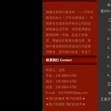
材
博盛达装饰只装深圳 ------17年扎
速
20%
根深圳本土！17年信誉保证！ 与
很多在全国各地开有分公司的连
锁装修企业不同，深圳是博盛达
1
装饰的唯一市场。在这个市场
里，博盛达不敢有丝毫马虎，更
2.
加不敢采取转包等违法行为忽悠
3.
消费者。因为我们知道：失去了
深圳，就失去了博盛达的全
4.
部！ 我们是深圳人，我们自豪！
联系我们 Contact
作为深圳市装修行业领军企业的
5.
联系人：赵生
博盛达装饰，对自己“深圳本土”这
6.
手机：136 8954 6782
个身份感到无比自豪。17年来，
电话：136 8954 6782
博盛达
更多
三
传真：136 8954 6782
E-mail：
312764952@qq.com
★我们的服务 客户的满意★
又避开
★客户的满意 我们的追求★