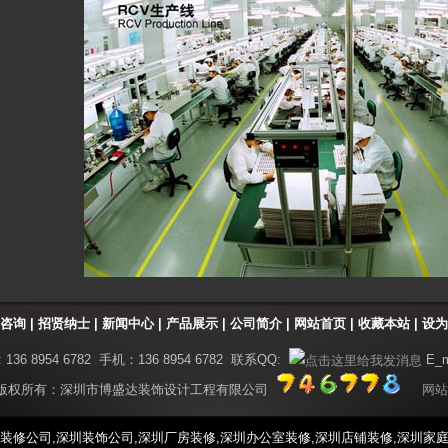
咨询
|
招贤纳士
|
新闻中心
|
产品展示
|
公司简介
|
网站首页
| 收藏本站
|
设为
6 8954 6782 手机：136 8954 6782 联系QQ:
E_m
 版权所有：深圳市博盛达装饰设计工程有限公司
网站
装修公司,深圳装饰公司,深圳厂房装修,深圳办公室装修,深圳店铺装修,深圳家