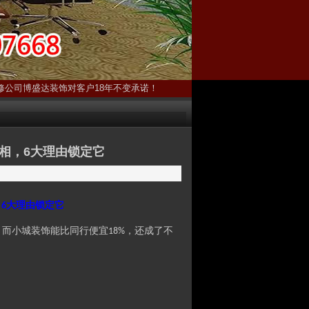
修公司博盛达装饰对客户18年不变承诺！
相，6大理由锁定它
，
大理由锁定它
6
。而小城装饰能比同行便宜
，还成了不
18%