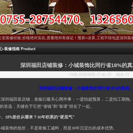
公室装修经验,价格绝对实在,质量绝对有保证！预算=决算,工程不转包是深圳装
装修指南 Product
深圳福田店铺装修：小城装饰比同行省18%的真
日期:2025/9/25 17:41:22 阅读:
73
深圳福田店铺装修：小城装饰比同行省
的真相
18%
在深圳福田装店铺，老板们最关心两件事：一是怕超预算，二是怕工期拖
的首选，关键在于它把“省钱”和“靠谱”捏在了一起。
一、
差价从哪来？
年积累的“硬底气”
18%
30
小城装饰的低价，不是靠偷工减料，而是
年沉淀出的成本优势。
30