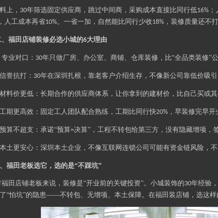
料上，
年筛选固定供应商，跳过中间商，采购成本直接比同行低
；
30
16%
，人工成本再省
。一省一加，自然能比同行少收
，装修质量还不
10%
18%
二、福田店铺装修必选小城的
大理由
6
专业对口：
年只做厂房、办公室、商铺、仓库装修，比“全品类装修”
.
30
信誉抗打：
年在深圳扎根，靠老客户介绍生存，不像新公司靠低价吸引
30
材料价更低：长期合作的供应商体系，让你拿到的建材价，比自己买或其
工期更高效：固定工人团队配合熟练，工期比同行快
，早装修完早开
20%
预算不超支：承诺“预算
决算”，工程不转包给第三方，没有隐藏增项，
=
本土更安心：深圳本土企业，不像互联网连锁公司可能有资金链风险，不
、福田老板选它，选的是
“不踩坑”
对福田店铺老板来说，装修是
“开业前的关键投资”。小城装饰的
年经验，
30
了“怕坑”的隐患——不转包、无增项、本土保障。在福田装店铺，选这样