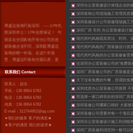
深圳办公室装修设计体现企业的
深圳装饰公司现场施工管理高质
深圳装修设计公司装修现场施工
博盛达装饰只装深圳 ------17年扎
深圳厂房 车间 办公室装修设计
根深圳本土！17年信誉保证！ 与
很多在全国各地开有分公司的连
现代简约风格因其简洁、时尚、
锁装修企业不同，深圳是博盛达
现代简约风格的厂房装修设计因
装饰的唯一市场。在这个市场
现代简约风格的办公室装修备受
里，博盛达不敢有丝毫马虎，更
论深圳办公室装修公司的“免费装
加不敢采取转包等违法行为忽悠
消费者。因为我们知道：失去了
深圳厂房装修公司的厂房装修是
联系我们 Contact
深圳，就失去了博盛达的全
天下没有免费的午餐，所谓的免
联系人：赵生
部！ 我们是深圳人，我们自豪！
深圳优质办公室装修公司推荐 不
手机：136 8954 6782
作为深圳市装修行业领军企业的
而选择一家口碑良好的深圳厂房
电话：136 8954 6782
博盛达装饰，对自己“深圳本土”这
传真：136 8954 6782
深圳装修公司哪家口碑好 大家推
个身份感到无比自豪。17年来，
E-mail：
312764952@qq.com
博盛达
更多
深圳装修公司需要对每一个项目
★我们的服务 客户的满意★
深圳办公室装修设计施工利润能
★客户的满意 我们的追求★
深圳厂房装修利润空间一般可以