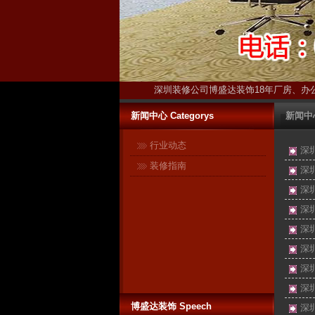
深圳装修公司博盛达装饰18年厂房、办
新闻中心 Categorys
新闻中
行业动态
深
装修指南
深
深
深
深
深
深
深
博盛达装饰 Speech
深