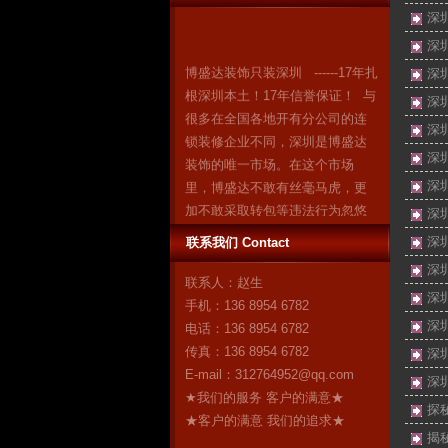
深
深
博盛达装饰只装深圳 ------17年扎
深
根深圳本土！17年信誉保证！ 与
深
很多在全国各地开有分公司的连
深
锁装修企业不同，深圳是博盛达
装饰的唯一市场。在这个市场
深
里，博盛达不敢有丝毫马虎，更
深
加不敢采取转包等违法行为忽悠
深
消费者。因为我们知道：失去了
深
联系我们 Contact
深圳，就失去了博盛达的全
深
部！ 我们是深圳人，我们自豪！
联系人：赵生
作为深圳市装修行业领军企业的
深
手机：136 8954 6782
博盛达装饰，对自己“深圳本土”这
深
电话：136 8954 6782
个身份感到无比自豪。17年来，
传真：136 8954 6782
深
博盛达
更多
E-mail：
312764952@qq.com
深
★我们的服务 客户的满意★
探
★客户的满意 我们的追求★
揭