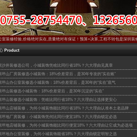
公室装修经验,价格绝对实在,质量绝对有保证！预算=决算,工程不转包是深圳装
心
Product
圳沙井装修选公司，小城装饰凭啥比同行省18%？六大理由见真章
圳坪山厂房装修选小城装饰：18%价差背后，是30年专攻的“实在账”
圳坪山办公室装修选小城装饰：18%价差背后，是30年的“实在”底气
圳坪山装修选小城装饰：18%价差背后，是30年沉淀的“实在”
圳坪山装修选小城装饰：凭啥比同行省18%？六大理由让选择更安心
圳坪山店铺装修，为何小城装饰能比同行省18%？六大理由认准本土老品牌
圳坪地厂房装修：小城装饰凭何比同行便宜18%？六大理由锁定必选
圳坪地店铺装修，为何小城装饰能比同行便宜18%？六大理由让它成为必选项
圳坪地办公室装修，为何小城装饰能省18%？六大理由锁定明智之选